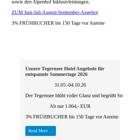
sowie den Alpenhof Inklusivleistungen.
ZUM Juni-Juli-August-September-Angebot
3% FRÜHBUCHER bis 150 Tage vor Anreise
Unsere Tegernsee Hotel Angebote für
Bes
entspannte Sommertage 2026
gol
31.05.-04.10.26
Der Tegernsee blüht voller Glanz und begrüßt Sie herzlic
Wan
Ab nur 1.064,- EUR
3% FRÜHBUCHER bis 150 Tage vor Anreise
3% 
Read More ...
Re